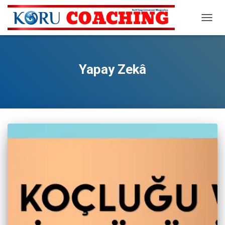
MENÜ
AÇ/KA
Yapay Zekâ