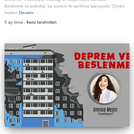
Beslenme ve psikoloji, bu sürecin iki ayrılmaz parçasıdır. Çünkü
bedeni
Devamı
5 ay
önce
,
koru
tarafından