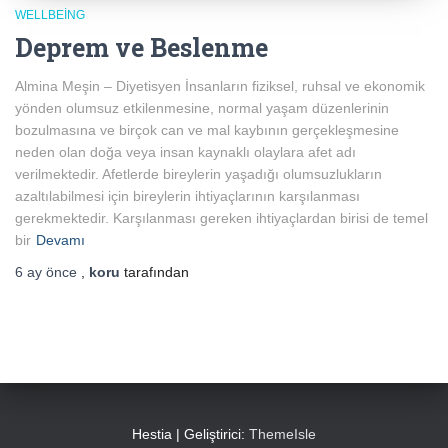
WELLBEING
Deprem ve Beslenme
Almina Meşin – Diyetisyen İnsanların fiziksel, ruhsal ve ekonomik
yönden olumsuz etkilenmesine, normal yaşam düzenlerinin
bozulmasına ve birçok can ve mal kaybının gerçekleşmesine
neden olan doğa veya insan kaynaklı olaylara afet adı
verilmektedir. Afetlerde bireylerin yaşadığı olumsuzlukların
azaltılabilmesi için bireylerin ihtiyaçlarının karşılanması
gerekmektedir. Karşılanması gereken ihtiyaçlardan birisi de temel
bir
Devamı
6 ay
önce
,
koru
tarafından
Hestia | Geliştirici:
ThemeIsle